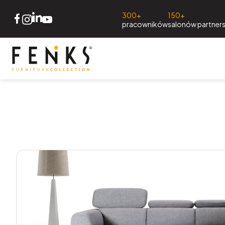
300+
150+
pracowników
salonów partners