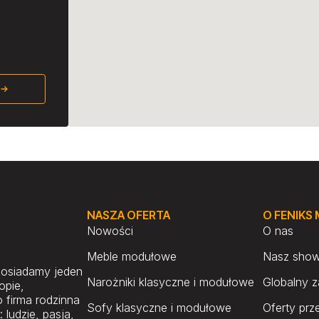
NASZA OFERTA
O FENIKS
Nowości
O nas
Meble modułowe
Nasz sho
posiadamy jeden
Narożniki klasyczne i modułowe
Globalny z
opie,
 firma rodzinna
Sofy klasyczne i modułowe
Oferty prz
ludzie, pasja,