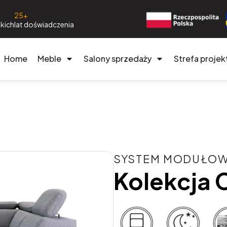
25+
kich
lat doświadczenia
Home
Meble
Salony sprzedaży
Strefa projek
SYSTEM MODUŁO
Kolekcja