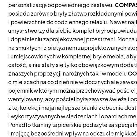
personalizację odpowiedniego zestawu.
COMPA
posiada zarówno bryły z łatwo rozkładanymi powi
i powierzchnie do codziennego relax’u. Nawet naj
umysł stworzy dla siebie komplet brył odpowiad
i dopełnieniu zaprojekowanej przestrzeni. Mocna
na smukłych i z pietyzmem zaprojektowanych st
i umiejscowionych w kompletnej bryle mebla, aby 
całość, a nie stały się tylko obowiązkowym doda
z naszych propozycji narożnych tak i w modelu
CO
o miejscach na co dzień nie widocznych ale zaws
pojemnik w którym można przechowywać pościel
wentylowany, aby pościel była zawsze świeża i pr
z tej kolekcji mają najlepsze pianki z obecnie do
i wykorzystywanych w siedzeniach i oparciach me
Ponadto tkaniny tapicerskie podszyte są specjaln
i mającą bezpośredni wpływ na odczucie miękkości