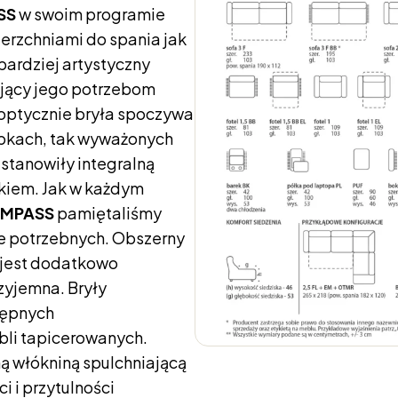
SS
w swoim programie
erzchniami do spania jak
bardziej artystyczny
ający jego potrzebom
 optycznie bryła spoczywa
opkach, tak wyważonych
stanowiły integralną
tkiem. Jak w każdym
MPASS
pamiętaliśmy
ze potrzebnych. Obszerny
 jest dodatkowo
zyjemna. Bryły
stępnych
bli tapicerowanych.
ą włókniną spulchniającą
 i przytulności