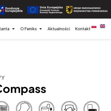
tanta
O Feniks
Aktualności
Kontakt
WY
 Compass