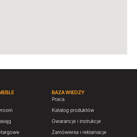
 MEBLE
BAZA WIEDZY
Praca
wroom
Katalog produktów
asięg
Gwarancje i instrukcje
etargowe
Zamówienia i reklamacje