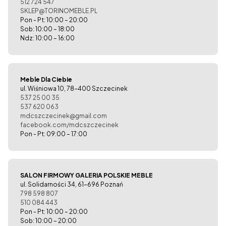
512 724 547
SKLEP@TORINOMEBLE.PL
Pon - Pt: 10:00 – 20:00
Sob: 10:00 – 18:00
Ndz: 10:00 – 16:00
Meble Dla Ciebie
ul. Wiśniowa 10, 78-400 Szczecinek
537 25 00 35
537 620 063
mdcszczecinek@gmail.com
facebook.com/mdcszczecinek
Pon - Pt: 09:00 – 17:00
SALON FIRMOWY GALERIA POLSKIE MEBLE
ul. Solidarności 34, 61-696 Poznań
798 598 807
510 084 443
Pon - Pt: 10:00 – 20:00
Sob: 10:00 – 20:00