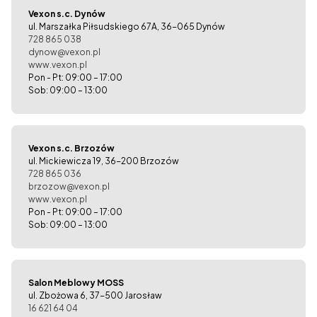
Vexon s.c. Dynów
ul. Marszałka Piłsudskiego 67A, 36-065 Dynów
728 865 038
dynow@vexon.pl
www.vexon.pl
Pon - Pt: 09:00 – 17:00
Sob: 09:00 – 13:00
Vexon s.c. Brzozów
ul. Mickiewicza 19, 36-200 Brzozów
728 865 036
brzozow@vexon.pl
www.vexon.pl
Pon - Pt: 09:00 – 17:00
Sob: 09:00 – 13:00
Salon Meblowy MOSS
ul. Zbożowa 6, 37-500 Jarosław
16 621 64 04