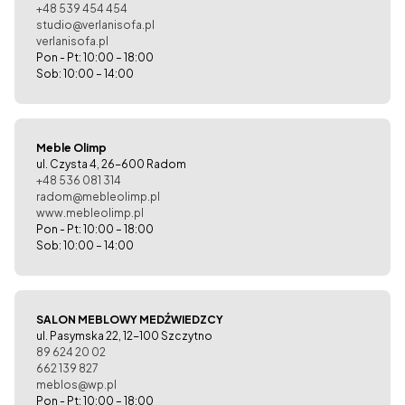
+48 539 454 454
studio@verlanisofa.pl
verlanisofa.pl
Pon - Pt: 10:00 – 18:00
Sob: 10:00 – 14:00
Meble Olimp
ul. Czysta 4, 26-600 Radom
+48 536 081 314
radom@mebleolimp.pl
www.mebleolimp.pl
Pon - Pt: 10:00 – 18:00
Sob: 10:00 – 14:00
SALON MEBLOWY MEDŹWIEDZCY
ul. Pasymska 22, 12-100 Szczytno
89 624 20 02
662 139 827
meblos@wp.pl
Pon - Pt: 10:00 – 18:00