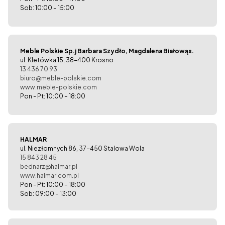
Sob: 10:00 – 15:00
Meble Polskie Sp.j Barbara Szydło, Magdalena Białowąs.
ul. Kletówka 15, 38-400 Krosno
13 436 70 93
biuro@meble-polskie.com
www.meble-polskie.com
Pon - Pt: 10:00 – 18:00
HALMAR
ul. Niezłomnych 86, 37-450 Stalowa Wola
15 843 28 45
bednarz@halmar.pl
www.halmar.com.pl
Pon - Pt: 10:00 – 18:00
Sob: 09:00 – 13:00