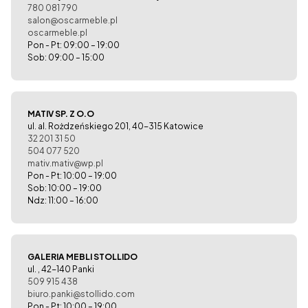
780 081 790
salon@oscarmeble.pl
oscarmeble.pl
Pon - Pt: 09:00 – 19:00
Sob: 09:00 – 15:00
MATIV SP. Z O.O
ul. al. Rożdzeńskiego 201, 40-315 Katowice
32 201 31 50
504 077 520
mativ.mativ@wp.pl
Pon - Pt: 10:00 – 19:00
Sob: 10:00 – 19:00
Ndz: 11:00 – 16:00
GALERIA MEBLI STOLLIDO
ul. , 42-140 Panki
509 915 438
biuro.panki@stollido.com
Pon - Pt: 10:00 – 19:00