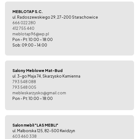
MEBLOTAP S.C.
ul. Radoszewskiego 29, 27-200 Starachowice
666 022 280
412 755 440
meblotap96@wp.pl
Pon - Pt: 10:00 – 18:00
Sob: 09:00 – 14:00
Salony Meblowe Mat-Bud
ul. 3-go Maja 74, Skarzysko Kamienna
793 548 088
793 548 005
mebleskarzysko@gmail.com
Pon - Pt: 10:00 – 18:00
Salon mebli "LAS MEBLI"
ul. Malborska 125, 82-500 Kwidzyn
603 460 338