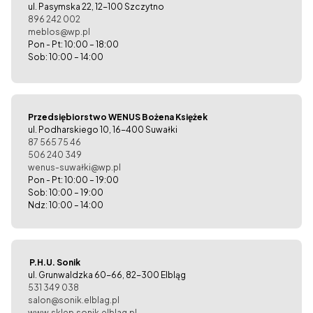
ul. Pasymska 22, 12-100 Szczytno
896 242 002
meblos@wp.pl
Pon - Pt: 10:00 – 18:00
Sob: 10:00 – 14:00
Przedsiębiorstwo WENUS Bożena Księżek
ul. Podharskiego 10, 16-400 Suwałki
87 565 75 46
506 240 349
wenus-suwałki@wp.pl
Pon - Pt: 10:00 – 19:00
Sob: 10:00 – 19:00
Ndz: 10:00 – 14:00
P.H.U. Sonik
ul. Grunwaldzka 60-66, 82-300 Elbląg
531 349 038
salon@sonik.elblag.pl
www.sklep.sonik.elblag.pl