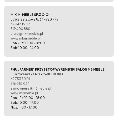
M.K.M. MEBLE SP.Z O.O.
ul. Warsztatowa 8, 64-920 Piła
67 343 15 89
519 400 880
biuro@mkmmeble.pl
www.mkmmeble.pl
Pon - Pt: 10:00 – 18:00
Sob: 10:00 – 14:00
PHU „FARMER” KRZYSZTOF WYREMBSKI SALON M3 MEBLE
ul. Wrocławska 178, 62-800 Kalisz
62 753 70 01
516 057 024
zamowienia@m3meble.pl
www.m3meble.pl
Pon - Pt: 10:00 – 18:00
Sob: 10:00 – 17:00
Ndz: 11:00 – 17:00