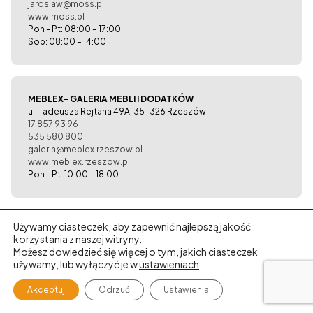
jaroslaw@moss.pl
www.moss.pl
Pon - Pt: 08:00 – 17:00
Sob: 08:00 – 14:00
MEBLEX- GALERIA MEBLI I DODATKÓW
ul. Tadeusza Rejtana 49A, 35-326 Rzeszów
17 857 93 96
535 580 800
galeria@meblex.rzeszow.pl
www.meblex.rzeszow.pl
Pon - Pt: 10:00 – 18:00
Używamy ciasteczek, aby zapewnić najlepszą jakość
Salon meblowy Art Plus
korzystania z naszej witryny.
ul. Kwiatkowskiego 12, 39-400 Tarnobrzeg
Możesz dowiedzieć się więcej o tym, jakich ciasteczek
15 8234862
używamy, lub wyłączyć je w
ustawieniach
.
882 071 020
apsalon@artplus.com.pl
Akceptuj
Odrzuć
Ustawienia
Pon - Pt: 10:00 – 18:00
Sob: 10:00 – 14:00