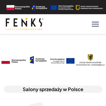
Wybierz salon firmowy
województwo
Feniks Meble
GdańskFeniks Meble Wolny Dwór
Salony sprzedaży w Polsce