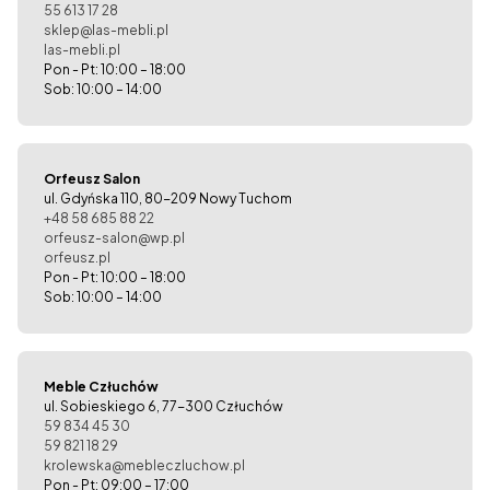
55 613 17 28
sklep@las-mebli.pl
las-mebli.pl
Pon - Pt: 10:00 – 18:00
Sob: 10:00 – 14:00
Orfeusz Salon
ul. Gdyńska 110, 80-209 Nowy Tuchom
+48 58 685 88 22
orfeusz-salon@wp.pl
orfeusz.pl
Pon - Pt: 10:00 – 18:00
Sob: 10:00 – 14:00
Meble Człuchów
ul. Sobieskiego 6, 77-300 Człuchów
59 834 45 30
59 821 18 29
krolewska@mebleczluchow.pl
Pon - Pt: 09:00 – 17:00