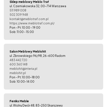
Sklep meblowy Meblo Traf
ul. Czerniakowska 32, 00-714 Warszawa
511 989 008
502 309 948
kontakt@meblotraf.com.pl
https://www.meblotraf.com.pl/
Pon - Pt: 10:00 - 19:00
Sob: 11:00 - 15:00
Salon Meblowy Meblohit
ul. Zbrowskiego 96/98, 26-600 Radom
483 442 720
600 360 148
meblohit@interia.pl
meblohit.pl
Pon - Pt: 10:00–18:00
Sob: 10:00–14:00
Feniks Meble
ul. Wolny Dwór 48, 83-250 Skarszewy