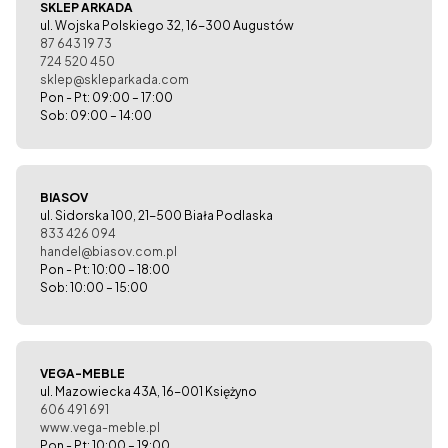
SKLEP ARKADA
ul. Wojska Polskiego 32, 16-300 Augustów
87 643 19 73
724 520 450
sklep@skleparkada.com
Pon - Pt: 09:00 – 17:00
Sob: 09:00 – 14:00
BIASOV
ul. Sidorska 100, 21-500 Biała Podlaska
833 426 094
handel@biasov.com.pl
Pon - Pt: 10:00 – 18:00
Sob: 10:00 – 15:00
VEGA-MEBLE
ul. Mazowiecka 43A, 16-001 Księżyno
606 491 691
www.vega-meble.pl
Pon - Pt: 10:00 – 19:00