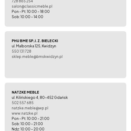
728 865 254
salon@classicmeble.pl
Pon - Pt: 10:00 – 18:00
Sob: 10:00 – 14:00
PHU BME SP.J. Z. BIELECKI
ul. Malborska 125, Kwidzyn
550 131 728
sklep.meble@bmskwidzyn.pl
NATZKE MEBLE
ul. Kilińskiego 4, 80-452 Gdańsk
502 557 685
natzke.meble@wp.pl
www.natzke.pl
Pon - Pt: 10:00 – 21:00
Sob: 10:00 – 21:00
Ndz: 10:00 – 20:00