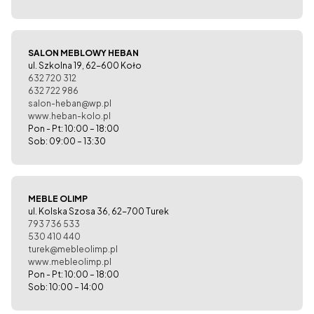
SALON MEBLOWY HEBAN
ul. Szkolna 19, 62-600 Koło
632 720 312
632 722 986
salon-heban@wp.pl
www.heban-kolo.pl
Pon - Pt: 10:00 – 18:00
Sob: 09:00 – 13:30
MEBLE OLIMP
ul. Kolska Szosa 36, 62-700 Turek
793 736 533
530 410 440
turek@mebleolimp.pl
www.mebleolimp.pl
Pon - Pt: 10:00 – 18:00
Sob: 10:00 – 14:00