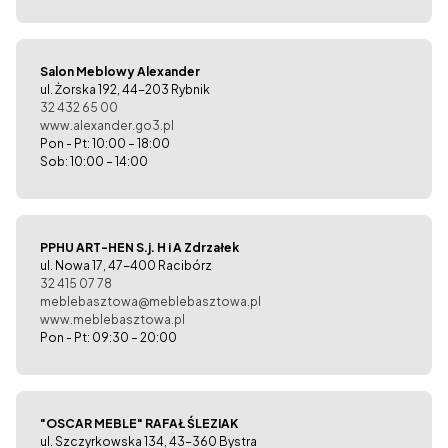
Salon Meblowy Alexander
ul. Żorska 192, 44-203 Rybnik
32 432 65 00
www.alexander.go3.pl
Pon - Pt: 10:00 – 18:00
Sob: 10:00 – 14:00
PPHU ART-HEN S.j. H i A Zdrzałek
ul. Nowa 17, 47-400 Racibórz
32 415 07 78
meblebasztowa@meblebasztowa.pl
www.meblebasztowa.pl
Pon - Pt: 09:30 – 20:00
"OSCAR MEBLE" RAFAŁ ŚLEZIAK
ul. Szczyrkowska 134, 43-360 Bystra