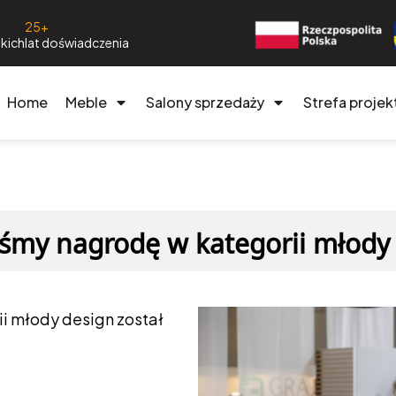
25+
kich
lat doświadczenia
Home
Meble
Salony sprzedaży
Strefa projek
iśmy nagrodę w kategorii młody
i młody design został