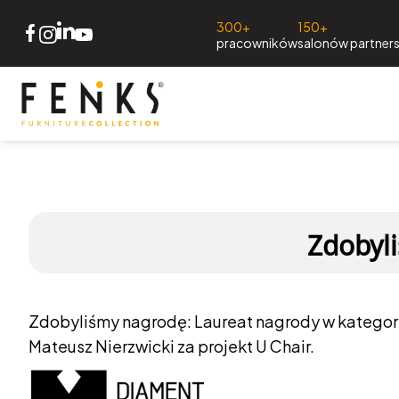
300+
150+
pracowników
salonów partners
Zdobyl
Zdobyliśmy nagrodę: Laureat nagrody w kategori
Mateusz Nierzwicki za projekt U Chair.